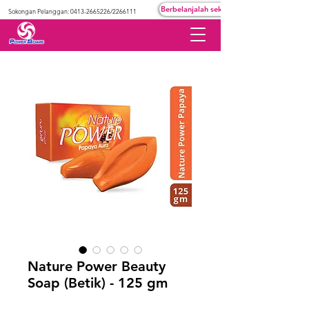
Berbelanjalah sekarang
Sokongan Pelanggan:
0413-2665226
/2266111
Nature Power Beauty
Soap (Betik) - 125 gm