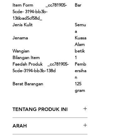
Item Form _cc781905-
Bar
5cde- 3194-bb3b-
136bad5cf58d_
Jenis Kulit
Semu
a
Jenama
Kuasa
Alam
Wangian
betik
Bilangan Item
1
Faedah Produk _cc781905-
Pemb
5cde-3194-bb3b-138d
ersiha
n
Berat Barangan
125
gram
TENTANG PRODUK INI
- TFM tinggi 76% (sabun Gred 1) yang
ARAH
memastikan kulit anda sihat dan
berseri
Gunakan setiap hari untuk merasai