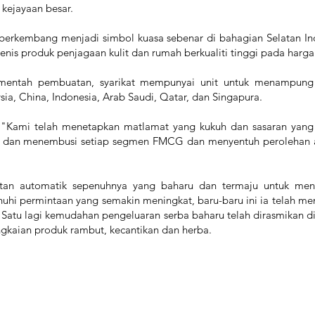
 kejayaan besar.
berkembang menjadi simbol kuasa sebenar di bahagian Selatan In
is produk penjagaan kulit dan rumah berkualiti tinggi pada harga
 mentah pembuatan, syarikat mempunyai unit untuk menampung
sia, China, Indonesia, Arab Saudi, Qatar, dan Singapura.
, "Kami telah menetapkan matlamat yang kukuh dan sasaran yang
a dan menembusi setiap segmen FMCG dan menyentuh perolehan aj
atan automatik sepenuhnya yang baharu dan termaju untuk mengh
uhi permintaan yang semakin meningkat, baru-baru ini ia telah me
Satu lagi kemudahan pengeluaran serba baharu telah dirasmikan di S
ngkaian produk rambut, kecantikan dan herba.
Kategor
Menu
Rumah
Kek Deter