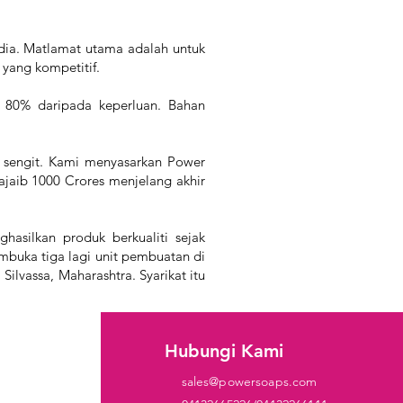
dia. Matlamat utama adalah untuk
 yang kompetitif.
 80% daripada keperluan. Bahan
 sengit. Kami menyasarkan Power
aib 1000 Crores menjelang akhir
asilkan produk berkualiti sejak
mbuka tiga lagi unit pembuatan di
ilvassa, Maharashtra. Syarikat itu
i
Hubungi Kami
sales@powersoaps.com
gen