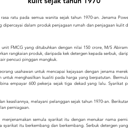
kulit sejak tahun 1970
rasa ratu pada semua wanita sejak tahun 1970-an. Jenama Power
ang dipercayai dalam produk penjagaan rumah dan penjagaan kuli
a unit FMCG yang ditubuhkan dengan nilai 150 crore, M/S Abira
arkan rangkaian produk, daripada kek detergen kepada serbuk, da
air pencuci pinggan mangkuk.
seorang usahawan untuk mencapai kejayaan dengan jenama mereka. 
an untuk menghasilkan kualiti pada harga yang berpatutan. Bermul
mbina empayar 600 pekerja sejak tiga dekad yang lalu. Syarikat
dan keasliannya, melayani pelanggan sejak tahun 1970-an. Berikuta
lan perniagaan.
l menjenamakan semula syarikat itu dengan menukar nama pern
syarikat itu berkembang dan berkembang. Serbuk detergen yang 