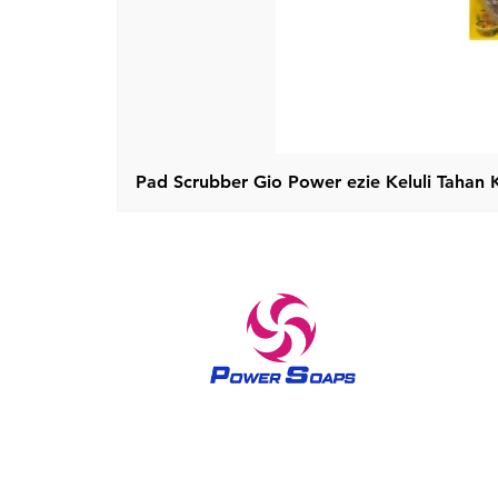
Pad Scrubber Gio Power ezie Keluli Tahan 
Jenama yang dipercayai dalam produk penjagaan rumah
dan penjagaan kulit sejak 1970 Sabun The Power telah
mengeluarkan rasa ratu dalam semua wanita sejak tahun