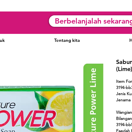
Berbelanjalah sekaran
uk
Tentang kita
H
Sabun
(Lime
Item Fo
3194-b
Jenis Kul
Jenama
Wangian
Bilanga
3194-bb
Faedah 