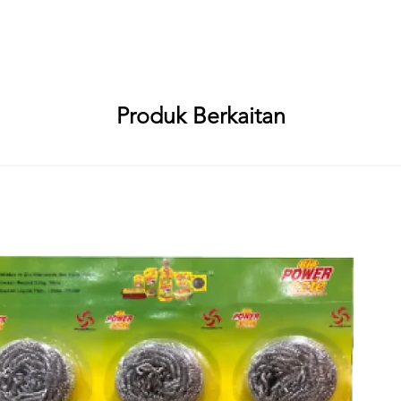
ami Soap Works, RS No. 94/1, Embalam Main Road, Sembiapalayam Villa
birami Soap Works, RS No. 94/1, Embalam Main Road, Sembiapalayam Vi
Produk Berkaitan