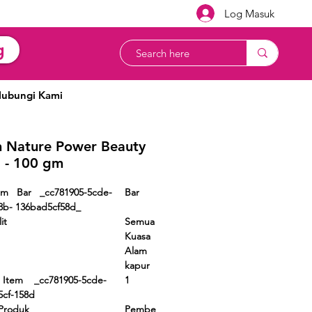
Log Masuk
g
ubungi Kami
 Nature Power Beauty
) - 100 gm
rm Bar _cc781905-5cde-
Bar
b3b- 136bad5cf58d_
it
Semua
Kuasa
Alam
kapur
n Item _cc781905-5cde-
1
5cf-158d
Produk
Pembe