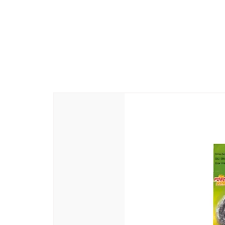
Nama dan Alamat Pengilang
: Abir
-605110
Negara asal
: India
Nama Generik
: Beauty Soap
Nama dan Alamat Pembungkus
: A
-605110