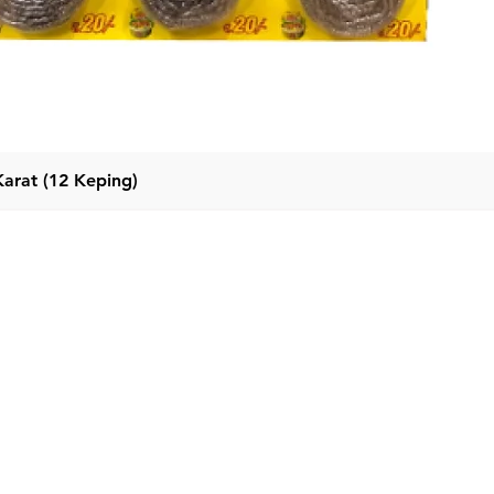
Karat (12 Keping)
Paparan Segera
Kategor
Menu
Rumah
Kek Deter
Produk
Serbuk Det
Tentang kita
Cecair De
Hubungi Kami
Perapi Fabr