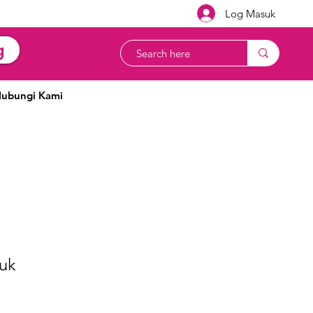
Log Masuk
g
ubungi Kami
uk