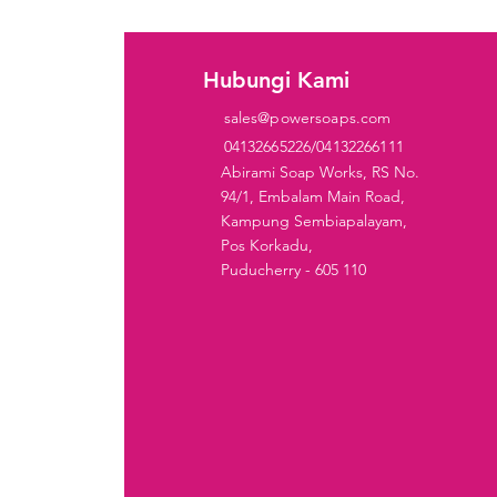
i
Hubungi Kami
sales@powersoaps.com
gen
04132665226/04132266111
ergen
Abirami Soap Works, RS No.
94/1, Embalam Main Road,
tergen
Kampung Sembiapalayam,
Pos Korkadu,
ik
Puducherry - 605 110
cuci
angkuk
i Pinggan
ntikan
erin