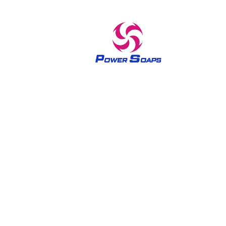
Jenama yang dipercayai dalam produk penjagaan rumah
dan penjagaan kulit sejak 1970 Sabun The Power telah
mengeluarkan rasa ratu dalam semua wanita sejak tahun
1970-an. Jenama sabun Power telah dibina di atas falsafah
untuk menyampaikan kualiti yang dipercayai dalam
produk penjagaan rumah dan penjagaan kulit dengan
memperkenalkan beberapa jenis. Alami pengalaman
sabun berbuih wangi dan kaya kami untuk mandian yang
menyegarkan dan mengelupas.