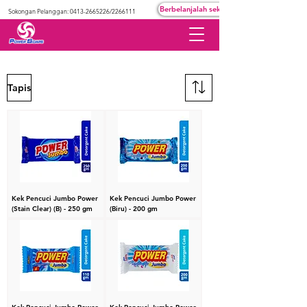
Berbelanjalah sekarang
Sokongan Pelanggan:
0413-2665226
/2266111
Tapis
Kek Pencuci Jumbo Power
Kek Pencuci Jumbo Power
(Stain Clear) (B) - 250 gm
(Biru) - 200 gm