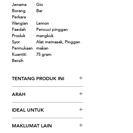
Jenama
Gio
Borang
Bar
Perkara
Wangian
Lemon
Faedah
Pencuci pinggan
Produk
mangkuk
Syor
Alat memasak, Pinggan
Permukaan
makan
Kuantiti
75 gram
Bersih
TENTANG PRODUK INI
- Gio Dishwash Bar menyediakan
ARAH
pengalaman pembersihan yang
menyenangkan dengan haruman
Bar Gio Dishwash ialah satu langkah
lemon yang menyegarkan semasa
IDEAL UNTUK
ke arah kehidupan sihat yang mudah
mencuci pinggan mangkuk.
digunakan dan memberikan hasil
- Ia boleh digunakan pada semua
Bar Gio Dishwash sesuai untuk semua
segera. Dapatkan gosok anda, dan
MAKLUMAT LAIN
jenis peralatan
jenis perkakas dan semua jenis
basahkan span dan gosokkan span