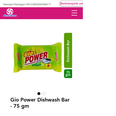
Berbelanjalah sekarang
Sokongan Pelanggan:
0413-2665226
/2266111
Gio Power Dishwash Bar
- 75 gm