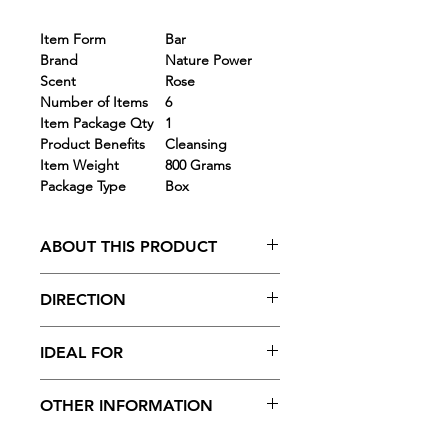
Item Form
Bar
Brand
Nature Power
Scent
Rose
Number of Items
6
Item Package Qty
1
Product Benefits
Cleansing
Item Weight
800 Grams
Package Type
Box
ABOUT THIS PRODUCT
- Nature Power Beauty Soap TFM 76%
DIRECTION
Grade 1 soaps, helps preserve the
moisture of your skin and keeps it
Use daily to feel the power within and
soft, smooth and glowing
IDEAL FOR
glow outside.
- For youthful, pink glowing skin
- Enriched with rose water and honey,
Suitable for all skin types
OTHER INFORMATION
Nature Power Beauty Soap Rose
helps to maintain the water content
Manufacturer Name and