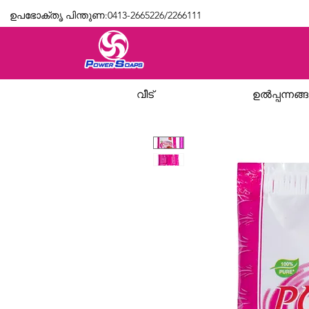
ഉപഭോക്തൃ പിന്തുണ:0413-2665226/2266111
വീട്
ഉൽപ്പന്നങ്