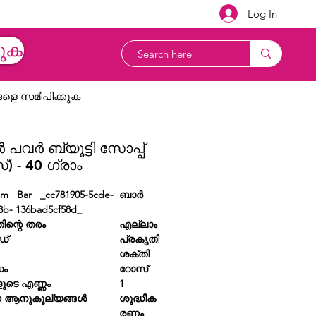
Log In
യുക
ളെ സമീപിക്കുക
ർ പവർ ബ്യൂട്ടി സോപ്പ്
) - 40 ഗ്രാം
rm Bar _cc781905-5cde-
ബാർ
b3b- 136bad5cf58d_
തിന്റെ തരം
എല്ലാം
ഡ്
പ്രകൃതി
ശക്തി
ധം
റോസ്
ുടെ എണ്ണം
1
്ന ആനുകൂല്യങ്ങൾ
ശുദ്ധീക
രണം