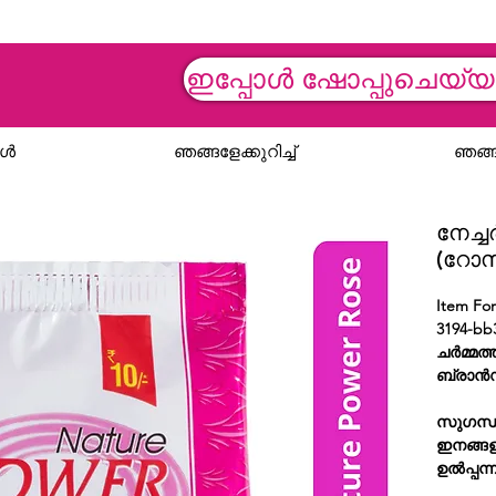
ഇപ്പോൾ ഷോപ്പുചെയ്
ങൾ
ഞങ്ങളേക്കുറിച്ച്
ഞങ്ങ
നേച്ച
(റോസ്
Item Fo
3194-b
ചർമ്മത്
ബ്രാൻ
സുഗന്
ഇനങ്ങള
ഉൽപ്പന