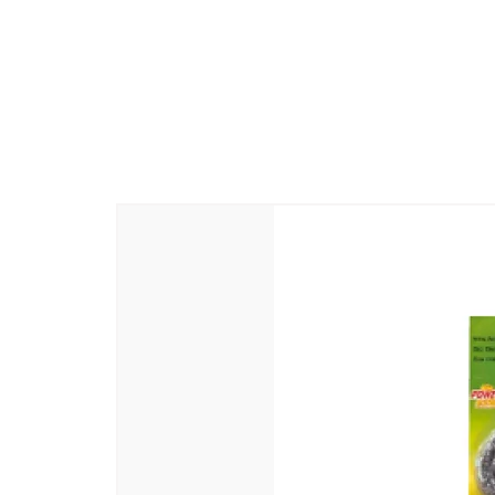
നിർമ്മാതാവിന്റെ പേരും വിലാസവു
പോസ്റ്റ്, പുതുച്ചേരി -605110
മാതൃരാജ്യം
: ഇന്ത്യ
പൊതു നാമം
: സൗന്ദര്യ സോപ്പ്
പാക്കറുടെ പേരും വിലാസവും
: Ab
പുതുച്ചേരി -605110