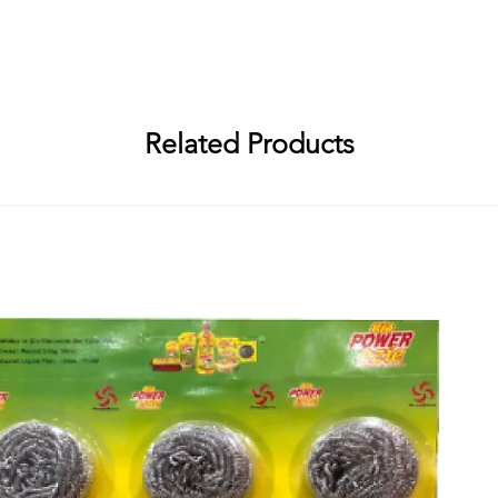
ം
: Abirami Soap Works, RS No. 94/1, എംബലം മെയിൻ റോഡ്, സെംബ
irami Soap Works, RS No. 94/1, എംബലം മെയിൻ റോഡ്, സെംബിയപാളയം 
Related Products