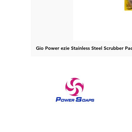
Gio Power ezie Stainless Steel Scrubber Pad
1970 മുതൽ ഹോം കെയർ, സ്കിൻ കെയർ ഉൽപ്പന്നങ്ങൾ
എന്നിവയിൽ വിശ്വസനീയമായ ബ്രാൻഡാണ് പവർ
സോപ്പുകൾ 1970-കൾ മുതൽ എല്ലാ സ്ത്രീകളിലും