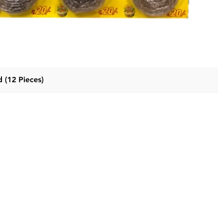
 (12 Pieces)
Quick View
വിഭാഗങ
മെനു
വീട്
ഡിറ്റർജന്റ്
ഉൽപ്പന്നങ്ങൾ
ഡിറ്റർജന്
ഞങ്ങളേക്കുറിച്ച്
ലിക്വിഡ് 
ഞങ്ങളെ
ഫാബ്രിക്