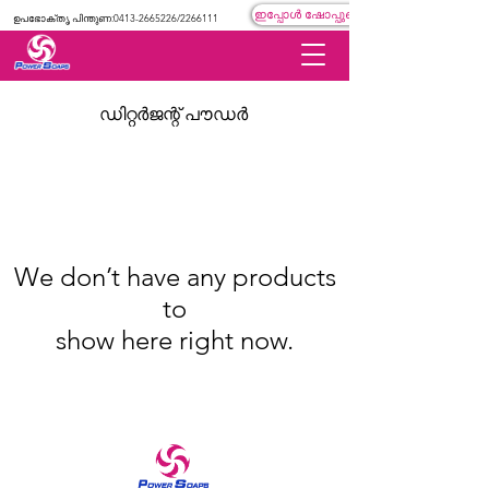
ഇപ്പോൾ ഷോപ്പുചെയ്യുക
ഉപഭോക്തൃ പിന്തുണ:
0413-2665226
/2266111
ഡിറ്റർജന്റ് പൗഡർ
We don’t have any products
to
show here right now.