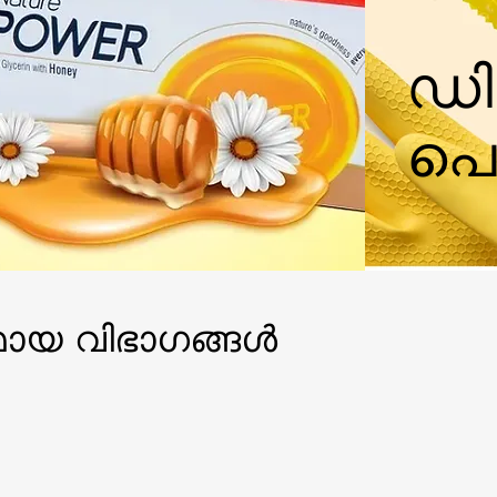
ഡിറ
പൊ
മായ വിഭാഗങ്ങൾ