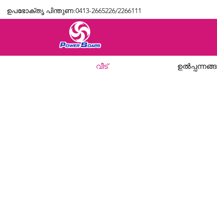
ഉപഭോക്തൃ പിന്തുണ:0413-2665226/2266111
വീട്
ഉൽപ്പന്നങ്