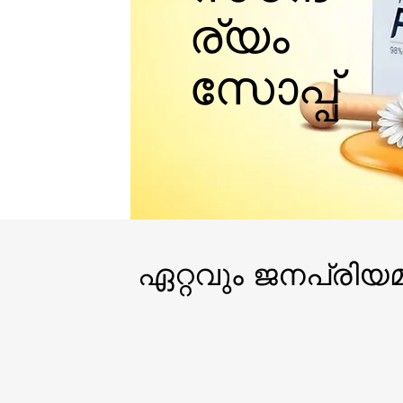
ര്യം
സോപ്പ്
ഏറ്റവും ജനപ്രിയ