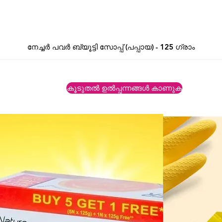
നേച്ചർ പവർ ബ്യൂട്ടി സോപ്പ് (പപ്പായ) - 125 ഗ്രാം
കൂടുതൽ ഉൽപ്പന്നങ്ങൾ കാണുക