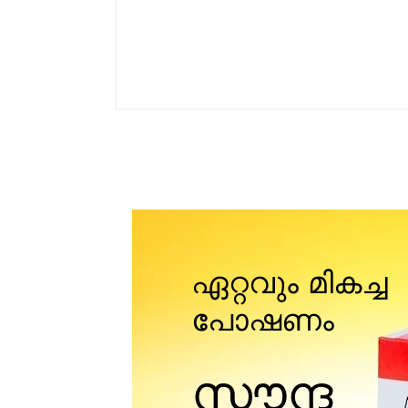
ഏറ്റവും മികച്ച
പോഷണം
സൗന്ദ