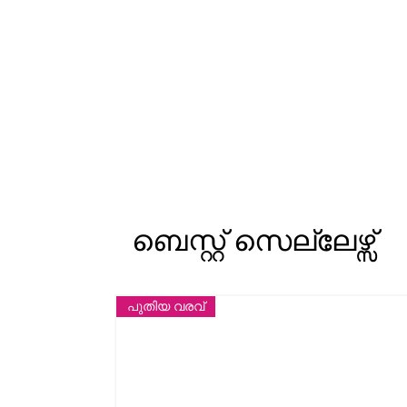
ബെസ്റ്റ് സെല്ലേഴ്സ്
പുതിയ വരവ്