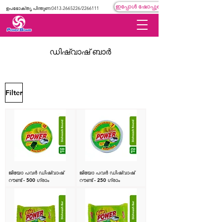
ഇപ്പോൾ ഷോപ്പുചെയ്യുക
ഉപഭോക്തൃ പിന്തുണ:
0413-2665226
/2266111
ഡിഷ്വാഷ് ബാർ
Filter
ജിയോ പവർ ഡിഷ്വാഷ്
ജിയോ പവർ ഡിഷ്വാഷ്
റൗണ്ട് - 500 ഗ്രാം
റൗണ്ട് - 250 ഗ്രാം