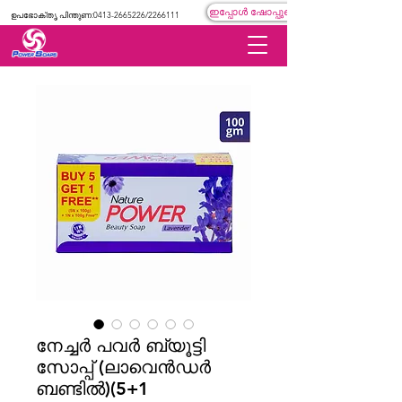
ഇപ്പോൾ ഷോപ്പുചെയ്യുക
ഉപഭോക്തൃ പിന്തുണ:
0413-2665226
/2266111
നേച്ചർ പവർ ബ്യൂട്ടി
സോപ്പ് (ലാവെൻഡർ
ബണ്ടിൽ)(5+1