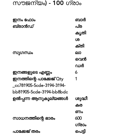
സൗജന്യം) - 100 ഗ്രാം
ഇനം ഫോം
ബാർ
ബ്രാൻഡ്
പ്ര
കൃതി
ശ
ക്തി
സുഗന്ധം
ലാ
വെൻ
ഡർ
ഇനങ്ങളുടെ എണ്ണം
6
ഇനത്തിന്റെ പാക്കേജ് Qty
1
_cc781905-5cde-3194-3194-
bb81905-5cde-3194-bb8bdc
ഉൽപ്പന്ന ആനുകൂല്യങ്ങൾ
ശുദ്ധീ
കര
ണം
സാധനത്തിന്റെ ഭാരം
600
ഗ്രാം
പാക്കേജ് തരം
പെട്ടി