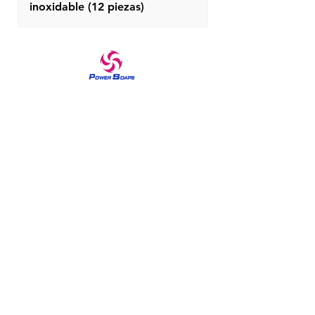
inoxidable (12 piezas)
Una marca confiable en productos para el cuidado
del hogar y el cuidado de la piel desde 1970. Los
jabones Power han sacado a relucir la sensación de
reina en todas las mujeres desde 1970. Los jabones
Power de la marca se han construido sobre la
filosofía de brindar calidad confiable en productos
para el cuidado del hogar y el cuidado de la piel
mediante la introducción de una serie de
variedades. Experimente nuestros jabones ricos en
espuma y perfumados encantadores para una ducha
refrescante y exfoliante.
Menú
Hogar