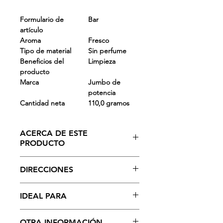
Formulario de
Bar
artículo
Aroma
Fresco
Tipo de material
Sin perfume
Beneficios del
Limpieza
producto
Marca
Jumbo de
potencia
Cantidad neta
110,0 gramos
ACERCA DE ESTE
PRODUCTO
- La aplicación de un solo golpe
DIRECCIONES
elimina la suciedad resistente con el
mínimo esfuerzo
Mira qué tipo de manchas hay en tu
- Conserva el brillo de nuevo. Vida útil
IDEAL PARA
ropa. Después de eso, remoja la ropa
máxima 24 meses
en un balde lleno de agua. Una vez
- Especialista en puños y cuello
Obtenga la última tecnología, que
que remojes la ropa, estarás listo para
OTRA INFORMACIÓN