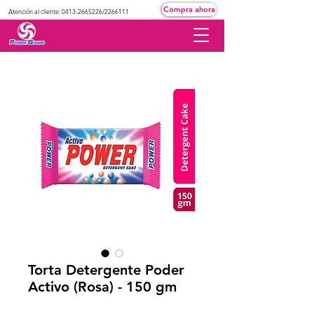
Compra ahora
Atención al cliente:
0413-2665226
/2266111
Torta Detergente Poder
Activo (Rosa) - 150 gm