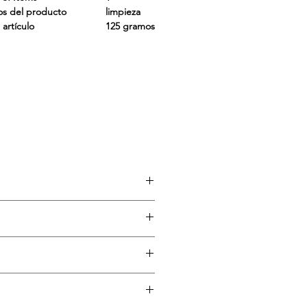
os del producto
limpieza
 artículo
125 gramos
as imperfecciones y las erupciones
to para hombres como para mujeres.