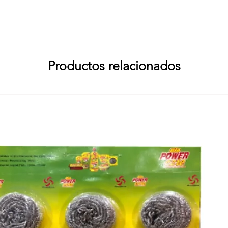
 Abirami Soap Works, RS No. 94/1, Embalam Main Road, Sembiapalayam 
: Abirami Soap Works, RS No. 94/1, Embalam Main Road, Sembiapalayam
Productos relacionados