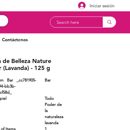
Iniciar sesión
Contáctenos
 de Belleza Nature
 (Lavanda) - 125 g
rm Bar _cc781905-
Bar
94-bb3b-
d5cf58d_
piel
Todo
Poder de
la
naturaleza
lavanda
r of Items
1