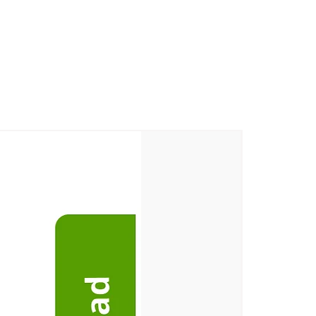
Village, Korkadu Post, Puducherry
 Village, Korkadu Post,