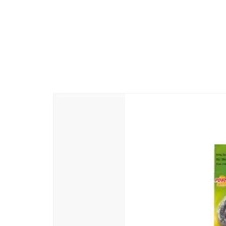
Nombre y dirección del fabricante
:
-605110
País de origen
: India
Nombre generico
: Beauty Jabón
Nombre y dirección del empacador
Puducherry -605110