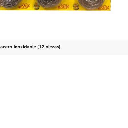
acero inoxidable (12 piezas)
Vista rápida
Categor
Menú
Hogar
Pastel de 
productos
Detergente
Sobre nosotros
Líquido De
Contáctenos
Acondicio