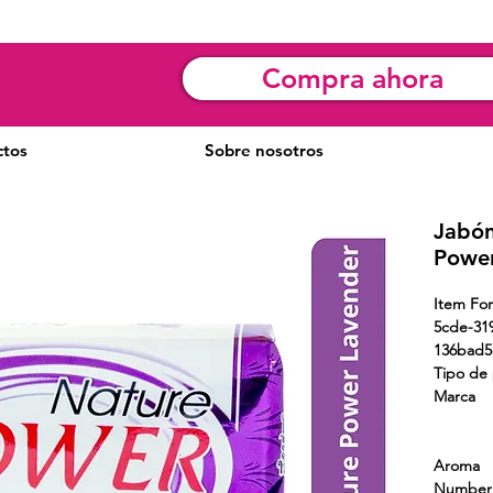
Compra ahora
ctos
Sobre nosotros
Jabón
Power
Item Fo
5cde-31
136ba
Tipo de 
Marca
Aroma
Numbe