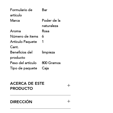
Formulario de
Bar
artículo
Marca
Poder de la
naturaleza
Aroma
Rosa
Número de items
6
Artículo Paquete
1
Cant.
Beneficios del
limpieza
producto
Peso del artículo
800 Gramos
Tipo de paquete
Caja
ACERCA DE ESTE
PRODUCTO
- Nature Power Beauty Soap TFM 76%
DIRECCIÓN
Jabones de grado 1, ayuda a
preservar la humedad de su piel y la
Úsalo a diario para sentir el poder