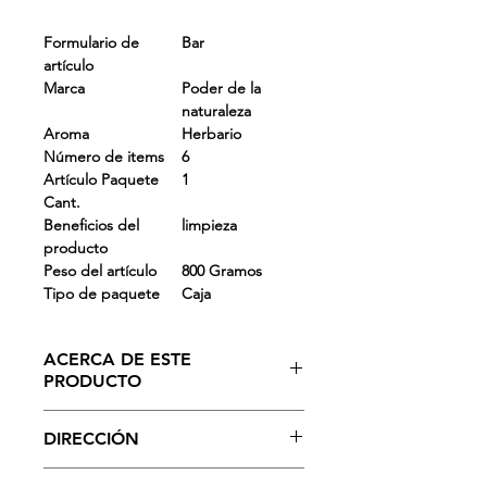
Formulario de
Bar
artículo
Marca
Poder de la
naturaleza
Aroma
Herbario
Número de items
6
Artículo Paquete
1
Cant.
Beneficios del
limpieza
producto
Peso del artículo
800 Gramos
Tipo de paquete
Caja
ACERCA DE ESTE
PRODUCTO
Nature Power Beauty Soap TFM 76%
DIRECCIÓN
jabones de grado 1, ayuda a
preservar la humedad de tu piel y la
Úsalo a diario para sentir el poder