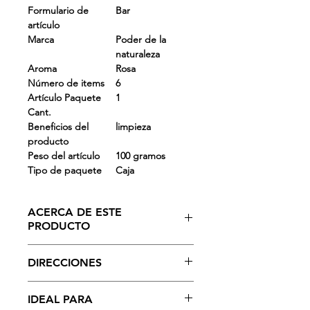
Formulario de
Bar
artículo
Marca
Poder de la
naturaleza
Aroma
Rosa
Número de items
6
Artículo Paquete
1
Cant.
Beneficios del
limpieza
producto
Peso del artículo
100 gramos
Tipo de paquete
Caja
ACERCA DE ESTE
PRODUCTO
- Alto TFM 76% (jabón de grado 1)
DIRECCIONES
que mantiene tu piel sana y brillante
- Nature Power Beauty Soap protege
Úsalo a diario para sentir el poder
contra el sol, el polvo y la
IDEAL PARA
interior y brillar en el exterior.
contaminación y ayuda a prevenir el