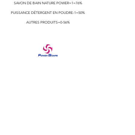
SAVON DE BAIN NATURE POWER=1=76%
PUISSANCE DÉTERGENT EN POUDRE-1=50%
AUTRES PRODUITS=0-56%
Une marque de confiance dans les produits de soins
à domicile et de soins de la peau depuis 1970 Les
savons Power font ressortir la sensation de reine
chez toutes les femmes depuis les années 1970. La
marque Power soaps a été construite sur la
philosophie de fournir une qualité fiable dans les
produits de soins à domicile et de soins de la peau
en introduisant un certain nombre de variétés.
Découvrez nos beaux savons moussants parfumés
et riches pour une douche rafraîchissante et
exfoliante.