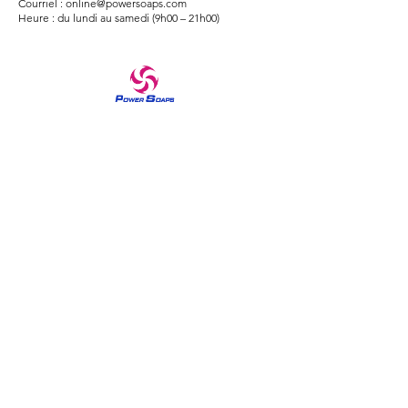
Courriel :
online@powersoaps.com
Heure : du lundi au samedi (9h00 – 21h00)
Une marque de confiance dans les produits de soins
à domicile et de soins de la peau depuis 1970 Les
savons Power font ressortir la sensation de reine
chez toutes les femmes depuis les années 1970. La
marque Power soaps a été construite sur la
philosophie de fournir une qualité fiable dans les
produits de soins à domicile et de soins de la peau
en introduisant un certain nombre de variétés.
Découvrez nos beaux savons moussants parfumés
et riches pour une douche rafraîchissante et
exfoliante.
Menu
Maison