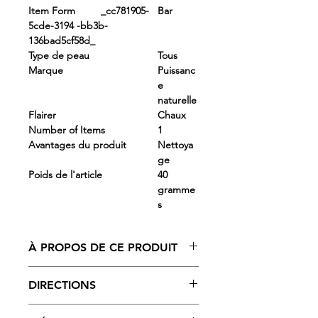
Item Form _cc781905-
Bar
5cde-3194 -bb3b-
136bad5cf58d_
Type de peau
Tous
Marque
Puissanc
e
naturelle
Flairer
Chaux
Number of Items
1
Avantages du produit
Nettoya
ge
Poids de l'article
40
gramme
s
À PROPOS DE CE PRODUIT
- Teneur élevée en TFM 76 % (savon
DIRECTIONS
de grade 1) qui garde votre peau
saine et éclatante
Utilisez quotidiennement pour