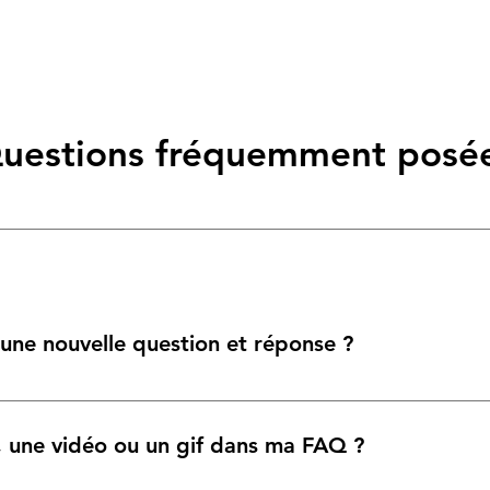
uestions fréquemment posé
une nouvelle question et réponse ?
ez ces étapes : 1. Cliquez sur le bouton "Gérer les FAQ 2. Depuis le
rer toutes vos questions et réponses 3. Chaque question et réponse 
e, une vidéo ou un gif dans ma FAQ ?