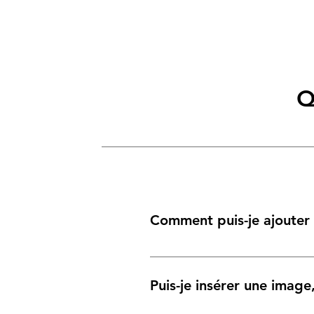
Q
Comment puis-je ajouter 
Pour ajouter une nouvelle FAQ, suiv
vous pouvez ajouter, modifier et gé
Puis-je insérer une imag
Enregistrez et publiez.