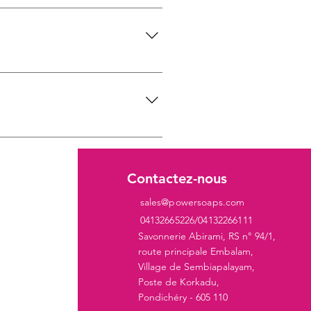
ur le bouton "Gérer les FAQ 3.
nse, cliquez sur l'icône de
icher le titre, désactivez
 entreprise, telles que "Où
'est un excellent moyen d'aider les
ies
Contactez-nous
sales@powersoaps.com
ergent
04132665226/04132266111
ergente
Savonnerie Abirami, RS n° 94/1,
route principale Embalam,
tergent
Village de Sembiapalayam,
Poste de Korkadu,
eur de
Pondichéry - 605 110