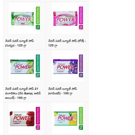
నేచర్ పవర్ బ్యూటీ సోప్
నేచర్ పవర్ బ్యూటీ సోప్ (రోజ్) -
(సున్నం) - 125 గ్రా
125 గ్రా
నేచర్ పవర్ బ్యూటీ సోప్ 21
నేచర్ పవర్ బ్యూటీ సోప్
మూలికలు (వేప &amp; ఆలివ్
(లావెండర్) - 100 గ్రా
ఆయిల్) - 100 గ్రా