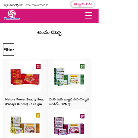
ఇప్పుడు కొను
కస్టమర్ సపోర్ట్:
0413-2665226
/2266111
అందం సబ్బు
Filter
Nature Power Beauty Soap
నేచర్ పవర్ బ్యూటీ సోప్ (హెర్బల్
(Papaya Bundle) - 125 gm
బండిల్) - 125 గ్రా