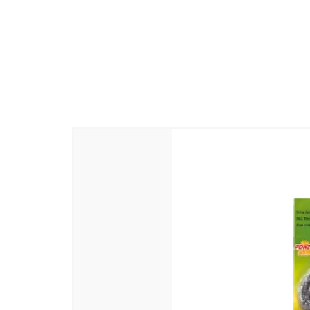
: Abirami Soap Works، RS No. 94/1
-605110
بلد المنشأ
: الهند
اسم عام
: Beauty Soap