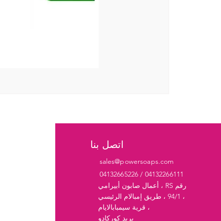
اتصل بنا
sales@powersoaps.com
كعك
04132665226 / 04132266111
مسحو
أعمال صابون أبيرامي ، RS رقم
94/1 ، طريق إمبالام الرئيسي ،
سائل nt
قرية سيمبابالايام ،
بريد كوركادو
مك