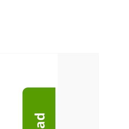
اسم الشركة المصنعة وعنوانها
اسم وعنوان باكر
: Abirami Soap Works، RS No. 94/1، Embalam Main Road، Sembiapalayam Village، Korkadu Post، Puducherry -605110