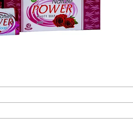
- الغني بماء الورد والعسل ، يساعد صابون Nature Power Beauty Rose في الحفاظ على محتوى الماء في بشرتك
استخدميه يوميًا 
- يحتوي صابون الجمال هذا على فوائد ماء الورد 
- يساعد صابون Nature Power Beauty Rose في الحفاظ على الرطوبة الطبيعية للبشرة ، مما يجعلها ناعمة وسلسة
- متوفر أيضًا في 6 أنواع أخرى: الليمون ، الورد ، الصندل ، اللافندر ، الأعشاب 21 ، البابايا