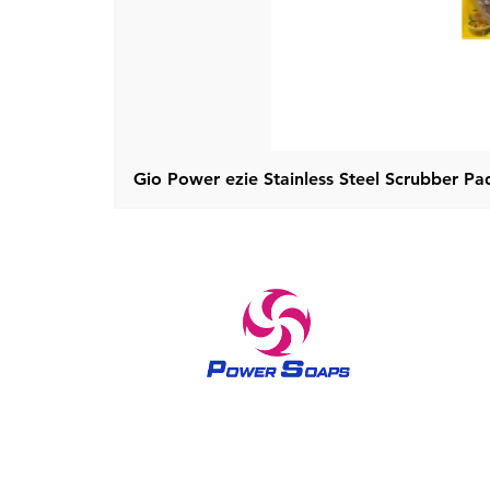
Gio Power ezie Stainless Steel Scrubber Pad
علامة تجارية موثوقة في منتجات العناية المنزلية والعناية
بالبشرة منذ عام 1970 صابون القوة يبرز الإحساس الملكي في
جميع النساء منذ السبعينيات. تم بناء صابون Power على فلسفة