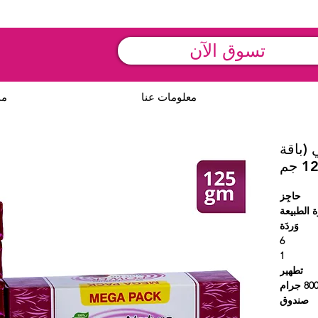
تسوق الآن
معلومات عنا
من
 (باقة
حاجِز
 الطبيعة
وَردَة
6
1
تطهير
80 جرام
صندوق