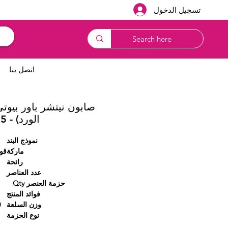
تسجيل الدخول
اتصل بنا
صابون نيتشر باور بيوتي
الورد) - 125 جم
نموذج البند
ماركة
قوة
رائحة
عدد العناصر
حزمة العنصر Qty
فوائد المنتج
وزن السلعة
0
نوع الحزمة