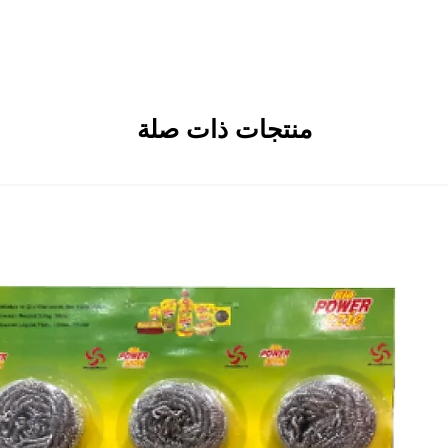
، Embalam Main Road، Sembiapalayam Village، Korkadu Post، Puducherry
منتجات ذات صلة