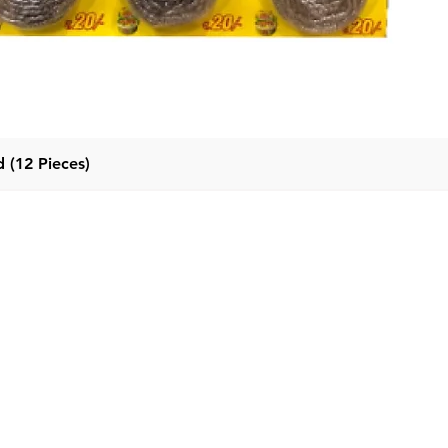
العرض السريع
 (12 Pieces)
فئات
قائمة طعام
ة المنظفات
بيت
ق التنظيف
منتجات
Deterge
معلومات عنا
يف النسيج
اتصل بنا