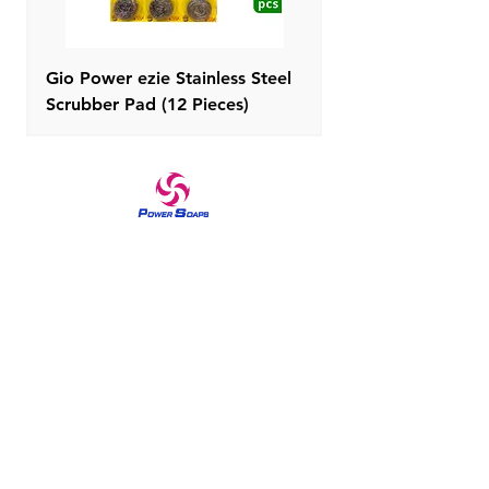
Gio Power ezie Stainless Steel
Scrubber Pad (12 Pieces)
علامة تجارية موثوقة في منتجات العناية المنزلية والعناية
بالبشرة منذ عام 1970 صابون القوة يبرز الإحساس الملكي
في جميع النساء منذ السبعينيات. تم بناء صابون Power
على فلسفة تقديم جودة موثوقة في منتجات العناية
المنزلية والعناية بالبشرة من خلال تقديم عدد من الأصناف.
جرب صابون الرغوة المعطر والغني للاستحمام المنعش
والتقشير.
قائمة طعام
بيت