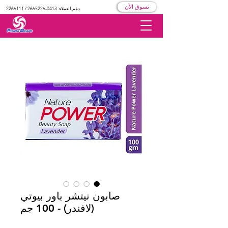
تسوق الآن
دعم العملاء:
0413-2665226
/
2266111
صابون نيتشر باور بيوتي
(لافندر) - 100 جم