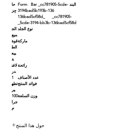
البند Form Bar _cc781905-5cde-
حا
3194bad5b193b-136
جِز
136bad5cf58d_ _cc781905-
5cde-3194-bb3b-136bad5cf58d_
نوع الجلد
الج
ميع
ماركة
قوة
الط
بيع
ة
رائحة
لافن
در
عدد الأصناف
1
فوائد المنتج
تطه
ير
وزن السلعة
100
جرا
م
حول هذا المنتج