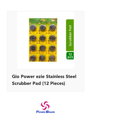
pouch packs
بلد المنشأ
: الهند
- One spoon of Gio Dishwash Liquid is
اسم عام
: سائل غسيل الصحون
enough to clean one sink-full of dirty
اسم وعنوان باكر
: Abirami Soap Works،
utensils.
RS No. 94/1، Embalam Main Road،
- Gio Dishwash Liquid Gel deep
Sembiapalayam Village، Korkadu
cleans the utensils and does not leave
Post، Puducherry -605110
any white residue behind unlike
dishwash bars
Gio Power ezie Stainless Steel
Scrubber Pad (12 Pieces)
علامة تجارية موثوقة في منتجات العناية المنزلية والعناية
بالبشرة منذ عام 1970 صابون القوة يبرز الإحساس الملكي