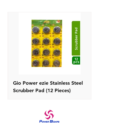
سواء كانت صوفية أو قطنية أو ساتان أو
بلد المنشأ
: الهند
كتان ... إلخ.
اسم عام
: كعكة المنظفات
اسم وعنوان باكر
: Abirami Soap Works،
RS No. 94/1، Embalam Main Road،
Sembiapalayam Village، Korkadu
Post، Puducherry -605110
Gio Power ezie Stainless Steel
Scrubber Pad (12 Pieces)
علامة تجارية موثوقة في منتجات العناية المنزلية والعناية
بالبشرة منذ عام 1970 صابون القوة يبرز الإحساس الملكي