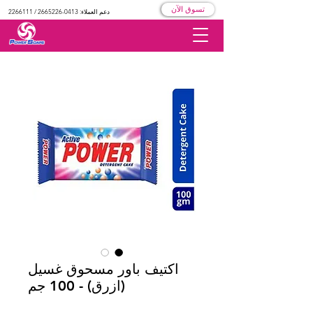
تسوق الآن
دعم العملاء:
0413-2665226
/
2266111
اكتيف باور مسحوق غسيل
(ازرق) - 100 جم